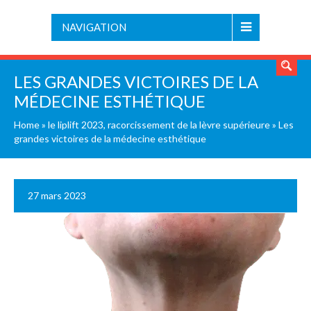
NAVIGATION
LES GRANDES VICTOIRES DE LA
MÉDECINE ESTHÉTIQUE
Home
»
le liplift 2023, racorcissement de la lèvre supérieure
»
Les
grandes victoires de la médecine esthétique
27 mars 2023