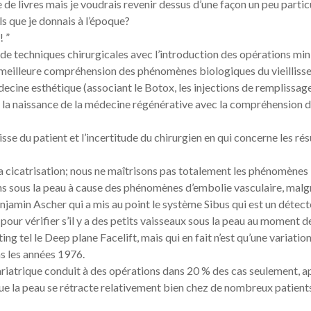
de livres mais je voudrais revenir dessus d’une façon un peu particu
s que je donnais à l’époque?
! ”
 de techniques chirurgicales avec l’introduction des opérations min
la meilleure compréhension des phénomènes biologiques du vieilliss
ecine esthétique (associant le Botox, les injections de remplissag
à la naissance de la médecine régénérative avec la compréhension 
isse du patient et l’incertitude du chirurgien en qui concerne les rés
la cicatrisation; nous ne maîtrisons pas totalement les phénomènes
ctions sous la peau à cause des phénomènes d’embolie vasculaire, malg
enjamin Ascher qui a mis au point le système Sibus qui est un détect
pour vérifier s’il y a des petits vaisseaux sous la peau au moment d
ng tel le Deep plane Facelift, mais qui en fait n’est qu’une variatio
ns les années 1976.
bariatrique conduit à des opérations dans 20 % des cas seulement, a
que la peau se rétracte relativement bien chez de nombreux patient