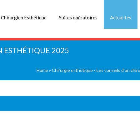
 Chirurgien Esthétique
Suites opératoires
Actualités
N ESTHÉTIQUE 2025
Home
»
Chirurgie esthétique
»
Les conseils d’un chi