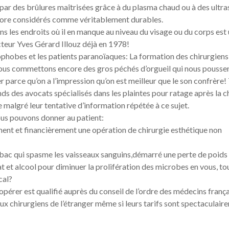
par des brûlures maîtrisées grâce à du plasma chaud ou à des ultra
encore considérés comme véritablement durables.
dans les endroits où il en manque au niveau du visage ou du corps est
cteur Yves Gérard Illouz déjà en 1978!
hophobes et les patients paranoïaques: La formation des chirurgiens
nous commettons encore des gros péchés d’orgueil qui nous pousse
r parce qu’on a l’impression qu’on est meilleur que le son confrère! 
ds des avocats spécialisés dans les plaintes pour ratage après la c
 malgré leur tentative d’information répétée à ce sujet.
ous pouvons donner au patient:
ent et financièrement une opération de chirurgie esthétique non
tabac qui spasme les vaisseaux sanguins,démarré une perte de poids
at et alcool pour diminuer la prolifération des microbes en vous, to
cal?
opérer est qualifié auprès du conseil de l’ordre des médecins frança
ux chirurgiens de l’étranger même si leurs tarifs sont spectaculair