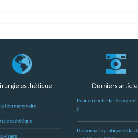
irurgie esthétique
Derniers article
Pour ou contre la chirurgie e
tation mammaire
?
stie esthétique
Dictionnaire pratique de la ch
du visage