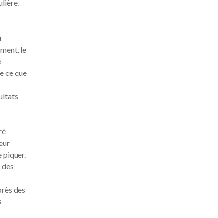
lière.
i
ement, le
e
de ce que
ultats
ré
eur
e piquer.
n des
près des
s