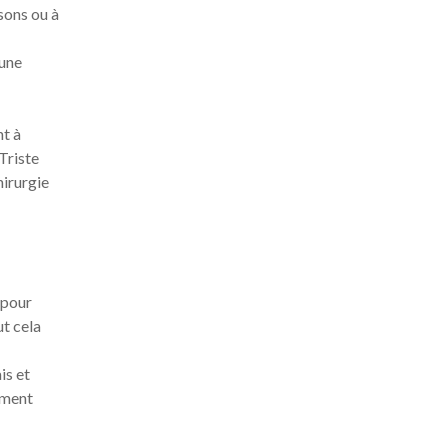
sons ou à
 une
nt à
Triste
hirurgie
 pour
ut cela
is et
ement