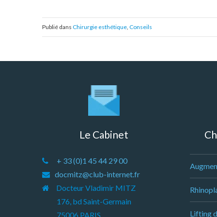
Publié dans
Chirurgie esthétique
,
Conseils
Le Cabinet
Ch
+ 33 (0)1 45 44 29 00
Augmen
docmitz@club-internet.fr
Docteur Vladimir MITZ
Rhinopla
176, bd Saint-Germain
Lifting 
75006 PARIS