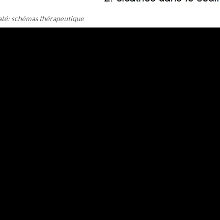
até: schémas thérapeutique