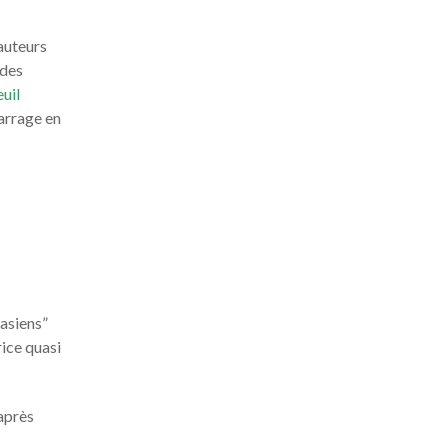
auteurs
 des
euil
marrage en
casiens”
rice quasi
 après