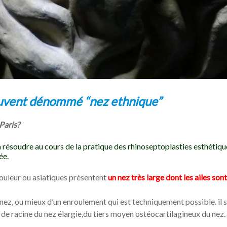
ouvent dénommé “nez ethnique”
Paris?
résoudre au cours de la pratique des rhinoseptoplasties esthétiqu
ée.
ouleur ou asiatiques présentent
un nez très large dont les ailes sont
ez, ou mieux d’un enroulement qui est techniquement possible. il s
 de racine du nez élargie,du tiers moyen ostéocartilagineux du nez.