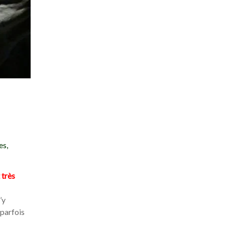
es,
 très
’y
 parfois