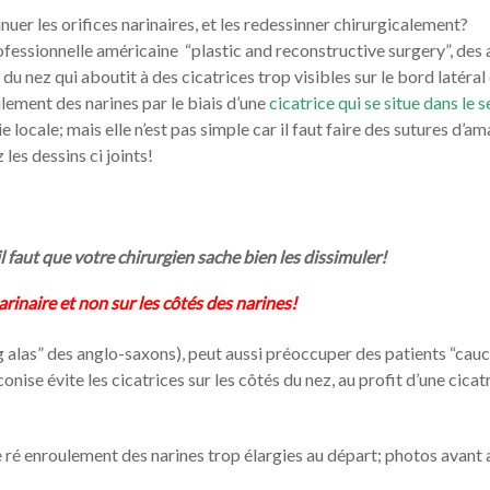
r les orifices narinaires, et les redessinner chirurgicalement?
essionnelle américaine “plastic and reconstructive surgery”, des 
 nez qui aboutit à des cicatrices trop visibles sur le bord latéral
ulement des narines par le biais d’une
cicatrice qui se situe dans le s
 locale; mais elle n’est pas simple car il faut faire des sutures d’a
 les dessins ci joints!
 faut que votre chirurgien sache bien les dissimuler!
arinaire et non sur les côtés des narines!
ng alas” des anglo-saxons), peut aussi préoccuper des patients “cau
onise évite les cicatrices sur les côtés du nez, au profit d’une cicat
 ré enroulement des narines trop élargies au départ; photos avant