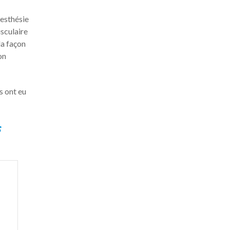
nesthésie
usculaire
la façon
on
s ont eu