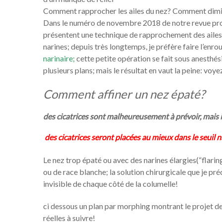
Comment rapprocher les ailes du nez? Comment diminue
Dans le numéro de novembre 2018 de notre revue prof
présentent une technique de rapprochement des ailes du
narines; depuis très longtemps, je préfère faire l’enro
narinaire;
cette petite opération se fait sous anesthésie
plusieurs plans; mais le résultat en vaut la peine: voyez
Comment affiner un nez épaté?
des cicatrices sont malheureusement à prévoir, mais il
des cicatrices seront placées au mieux dans le seuil n
Le nez trop épaté ou avec des narines élargies(“flari
ou de race blanche; la solution chirurgicale que je préc
invisible de chaque côté de la columelle!
ci dessous un plan par morphing montrant le projet de
réelles à suivre!