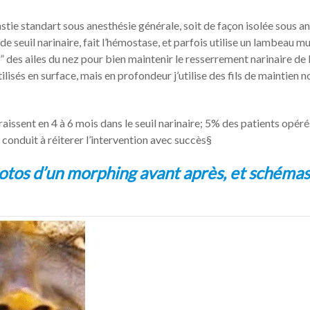
astie standart sous anesthésie générale, soit de façon isolée sous a
 de seuil narinaire, fait l’hémostase, et parfois utilise un lambeau m
” des ailes du nez pour bien maintenir le resserrement narinaire de 
ilisés en surface, mais en profondeur j’utilise des fils de maintien n
araissent en 4 à 6 mois dans le seuil narinaire; 5% des patients opéré
 conduit à réiterer l’intervention avec succès§
otos d’un morphing avant après, et schémas