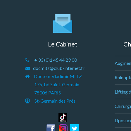
Le Cabinet
Ch
+ 33 (0)1 45 44 29 00
Augmen
docmitz@club-internet.fr
Docteur Vladimir MITZ
Rhinopla
176, bd Saint-Germain
Lifting 
75006 PARIS
St-Germain des Prés
Chirurgi
Liposucc