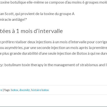
la toxine botulique elle-même se compose d’au moins 6 groupes mol
Alan Scott, qui provient de la toxine du groupe A
miracle antiâge!*
ées à 1 mois d’intervalle
je préfère réaliser deux injections à un mois d’intervalle pour corrige
 ou asymétries, par une seconde injection un mois après la première.
plus grande durabilité d’une seule injection de Botox à qui ne dur
gy: botulinum toxin therapy in the management of strabismus and l
re
| Tags:
botox
,
docmitz
,
histoire botox