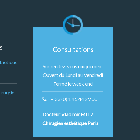
s
Consultations
sthétique
Sur rendez-vous uniquement
Ouvert du Lundi au Vendredi
Fermé le week end
irurgie
+ 33 (0) 1 45 44 29 00
Docteur Vladimir MITZ
Chirugien esthétique Paris