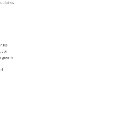
éculaires
r les
 J’ai
e guerre
id