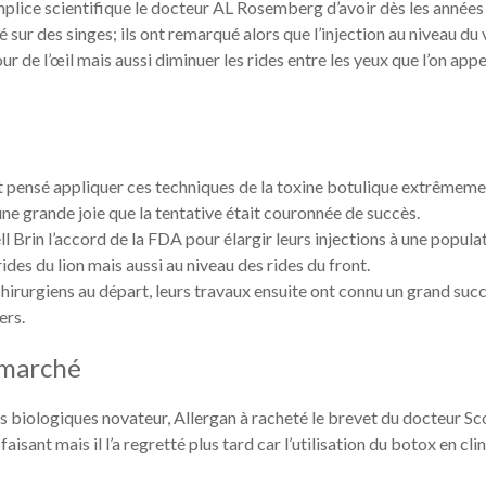
omplice scientifique le docteur AL Rosemberg d’avoir dès les années
 sur des singes; ils ont remarqué alors que l’injection au niveau du
 de l’œil mais aussi diminuer les rides entre les yeux que l’on appel
nt pensé appliquer ces techniques de la toxine botulique extrêmeme
c une grande joie que la tentative était couronnée de succès.
 Brin l’accord de la FDA pour élargir leurs injections à une popula
des du lion mais aussi au niveau des rides du front.
chirurgiens au départ, leurs travaux ensuite ont connu un grand suc
ers.
 marché
s biologiques novateur, Allergan à racheté le brevet du docteur Sc
faisant mais il l’a regretté plus tard car l’utilisation du botox en cli