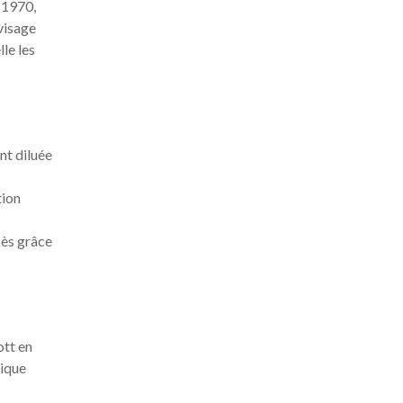
 1970,
 visage
le les
nt diluée
tion
cès grâce
ott en
nique