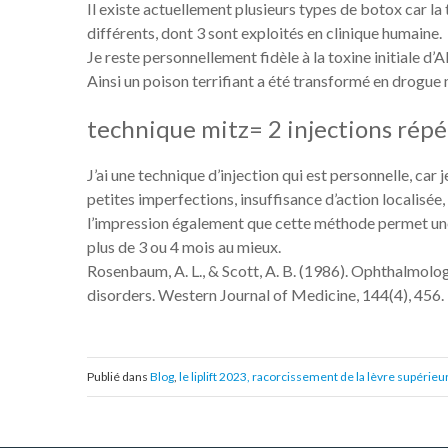
Il existe actuellement plusieurs types de botox car 
différents, dont 3 sont exploités en clinique humaine.
Je reste personnellement fidèle à la toxine initiale d’
Ainsi un poison terrifiant a été transformé en drogue 
technique mitz= 2 injections répét
J’ai une technique d’injection qui est personnelle, car 
petites imperfections, insuffisance d’action localisée,
l’impression également que cette méthode permet une 
plus de 3 ou 4 mois au mieux.
Rosenbaum, A. L., & Scott, A. B. (1986). Ophthalmolo
disorders. Western Journal of Medicine, 144(4), 456.
Publié dans
Blog
,
le liplift 2023, racorcissement de la lèvre supérieu