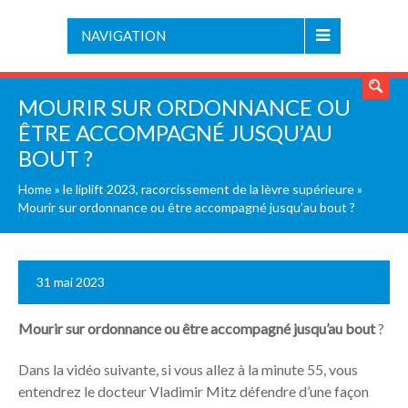
NAVIGATION
MOURIR SUR ORDONNANCE OU
ÊTRE ACCOMPAGNÉ JUSQU’AU
BOUT ?
Home
»
le liplift 2023, racorcissement de la lèvre supérieure
»
Mourir sur ordonnance ou être accompagné jusqu’au bout ?
31 mai 2023
Mourir sur ordonnance ou être accompagné jusqu’au bout
?
Dans la vidéo suivante, si vous allez à la minute 55, vous
entendrez le docteur Vladimir Mitz défendre d’une façon