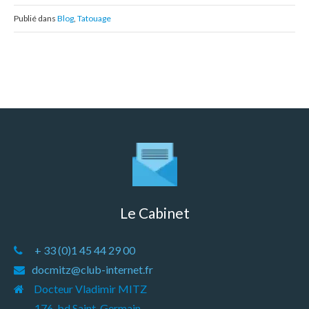
Publié dans
Blog
,
Tatouage
Le Cabinet
+ 33 (0)1 45 44 29 00
docmitz@club-internet.fr
Docteur Vladimir MITZ
176, bd Saint-Germain