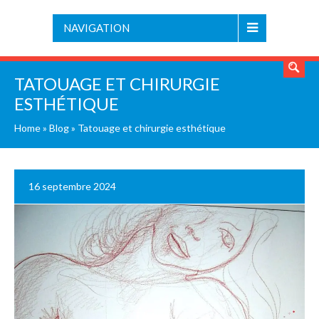
NAVIGATION
TATOUAGE ET CHIRURGIE
ESTHÉTIQUE
Home
»
Blog
»
Tatouage et chirurgie esthétique
16 septembre 2024