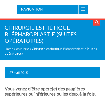
NAVIGATION
CHIRURGIE ESTHÉTIQUE
BLÉPHAROPLASTIE (SUITES
OPÉRATOIRES)
Home
»
chirurgie
»
Chirurgie esthétique Blépharoplastie (suites
opératoires)
27 avril 2015
Vous venez d’être opéré(e) des paupières
supérieures ou inférieures ou les deux à la fois.