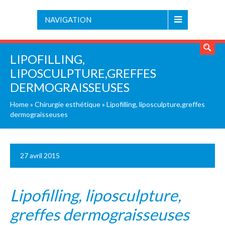
NAVIGATION
LIPOFILLING,
LIPOSCULPTURE,GREFFES
DERMOGRAISSEUSES
Home
»
Chirurgie esthétique
»
Lipofilling, liposculpture,greffes
dermograisseuses
27 avril 2015
Lipofilling, liposculpture,
greffes dermograisseuses