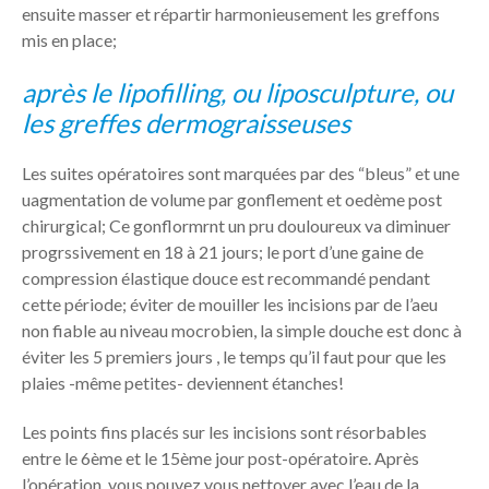
ensuite masser et répartir harmonieusement les greffons
mis en place;
après le lipofilling, ou liposculpture, ou
les greffes dermograisseuses
Les suites opératoires sont marquées par des “bleus” et une
uagmentation de volume par gonflement et oedème post
chirurgical; Ce gonflormrnt un pru douloureux va diminuer
progrssivement en 18 à 21 jours; le port d’une gaine de
compression élastique douce est recommandé pendant
cette période; éviter de mouiller les incisions par de l’aeu
non fiable au niveau mocrobien, la simple douche est donc à
éviter les 5 premiers jours , le temps qu’il faut pour que les
plaies -même petites- deviennent étanches!
Les points fins placés sur les incisions sont résorbables
entre le 6ème et le 15ème jour post-opératoire. Après
l’opération, vous pouvez vous nettoyer avec l’eau de la