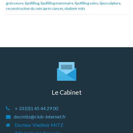
graisseuse
,
lipofilling
,
lipofilling mammaire
,
lipofilling seins
,
liposculpture
,
reconstruction du sein après cancer
,
vladimir mitz
Le Cabinet
+ 33 (0)1 45 44 29 00
docmitz@club-internet.fr
Docteur Vladimir MITZ