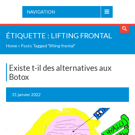
NAVIGATION
ÉTIQUETTE :
LIFTING FRONTAL
Home
»
Posts Tagged "lifting frontal"
Existe t-il des alternatives aux
Botox
31 janvier 2022