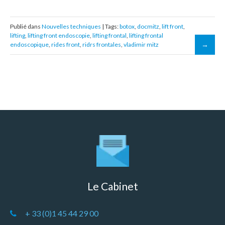
Publié dans
Nouvelles techniques
| Tags:
botox
,
docmitz
,
lift front
,
lifting
,
lifting front endoscopie
,
lifting frontal
,
lifting frontal
endoscopique
,
rides front
,
ridrs frontales
,
vladimir mitz
Le Cabinet
+ 33 (0)1 45 44 29 00