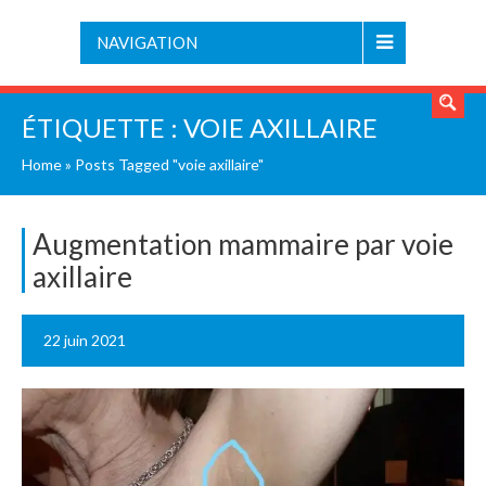
NAVIGATION
ÉTIQUETTE :
VOIE AXILLAIRE
Home
»
Posts Tagged "voie axillaire"
Augmentation mammaire par voie
axillaire
22 juin 2021