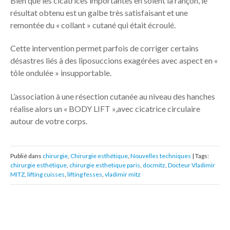
Bien que les cicatrices importantes en soient la rançon, le
résultat obtenu est un galbe très satisfaisant et une
remontée du « collant » cutané qui était écroulé.
Cette intervention permet parfois de corriger certains
désastres liés à des liposuccions exagérées avec aspect en «
tôle ondulée » insupportable.
L’association à une résection cutanée au niveau des hanches
réalise alors un « BODY LIFT »,avec cicatrice circulaire
autour de votre corps.
Publié dans
chirurgie
,
Chirurgie esthétique
,
Nouvelles techniques
| Tags:
chirurgie esthétique
,
chirurgie esthetique paris
,
docmitz
,
Docteur Vladimir
MITZ
,
lifting cuisses
,
lifting fesses
,
vladimir mitz