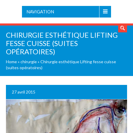
NAVIGATION
CHIRURGIE ESTHÉTIQUE LIFTING
FESSE CUISSE (SUITES
OPÉRATOIRES)
Home
»
chirurgie
»
Chirurgie esthétique Lifting fesse cuisse
(suites opératoires)
27 avril 2015