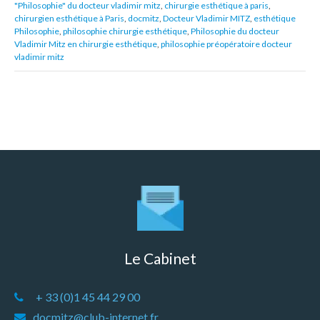
"Philosophie" du docteur vladimir mitz
,
chirurgie esthétique à paris
,
chirurgien esthétique à Paris
,
docmitz
,
Docteur Vladimir MITZ
,
esthétique
Philosophie
,
philosophie chirurgie esthétique
,
Philosophie du docteur
Vladimir Mitz en chirurgie esthétique
,
philosophie préopératoire docteur
vladimir mitz
Le Cabinet
+ 33 (0)1 45 44 29 00
docmitz@club-internet.fr