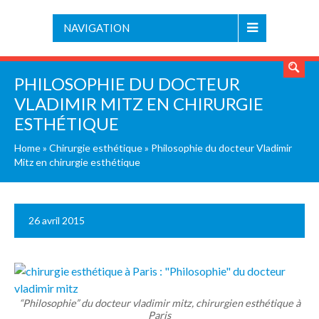
NAVIGATION
PHILOSOPHIE DU DOCTEUR
VLADIMIR MITZ EN CHIRURGIE
ESTHÉTIQUE
Home
»
Chirurgie esthétique
»
Philosophie du docteur Vladimir
Mitz en chirurgie esthétique
26 avril 2015
“Philosophie” du docteur vladimir mitz, chirurgien esthétique à
Paris