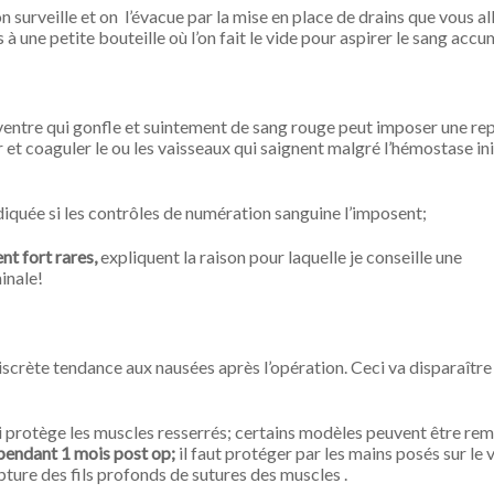
 surveille et on l’évacue par la mise en place de drains que vous al
s à une petite bouteille où l’on fait le vide pour aspirer le sang accu
entre qui gonfle et suintement de sang rouge peut imposer une rep
 et coaguler le ou les vaisseaux qui saignent malgré l’hémostase ini
diquée si les contrôles de numération sanguine l’imposent;
t fort rares,
expliquent la raison pour laquelle je conseille une
inale!
 discrète tendance aux nausées après l’opération. Ceci va disparaître
qui protège les muscles resserrés; certains modèles peuvent être r
 pendant 1 mois post op;
il faut protéger par les mains posés sur le 
rupture des fils profonds de sutures des muscles .