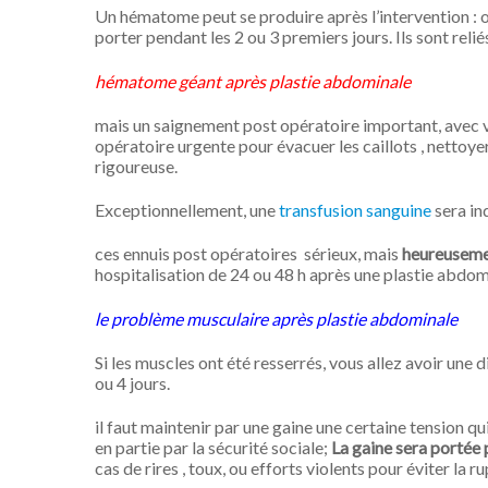
Un hématome peut se produire après l’intervention : on
porter pendant les 2 ou 3 premiers jours. Ils sont relié
hématome géant après plastie abdominale
mais un saignement post opératoire important, avec v
opératoire urgente pour évacuer les caillots , nettoyer
rigoureuse.
Exceptionnellement, une
transfusion sanguine
sera in
ces ennuis post opératoires sérieux, mais
heureusemen
hospitalisation de 24 ou 48 h après une plastie abdom
le problème musculaire après plastie abdominale
Si les muscles ont été resserrés, vous allez avoir une
ou 4 jours.
il faut maintenir par une gaine une certaine tension 
en partie par la sécurité sociale;
La gaine sera portée
cas de rires , toux, ou efforts violents pour éviter la 