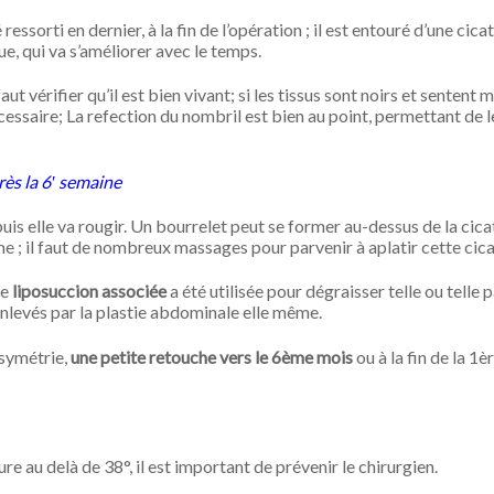
sorti en dernier, à la fin de l’opération ; il est entouré d’une cica
ue, qui va s’améliorer avec le temps.
ut vérifier qu’il est bien vivant; si les tissus sont noirs et sentent 
nécessaire; La refection du nombril est bien au point, permettant de l
ès la 6′ semaine
uis elle va rougir. Un bourrelet peut se former au-dessus de la cicat
me ; il faut de nombreux massages pour parvenir à aplatir cette cica
ne
liposuccion associée
a été utilisée pour dégraisser telle ou telle 
nlevés par la plastie abdominale elle même.
asymétrie,
une petite retouche vers le 6ème mois
ou à la fin de la 1è
e au delà de 38°, il est important de prévenir le chirurgien.