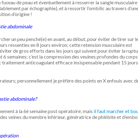
un fuseau de peau et éventuellement à resserrer la sangle musculaire
lablement par échographie), et à ressortir l’ombilic au travers d’un
tion d’origine !
astie abdominale
rcher un peu penché(e) en avant, au début, pour éviter de tirer sur l
urs ressenties en 8 jours environ; cette retension musculaire est
éviter de gros efforts dans les jours qui suivent pour éviter la rupt
ant 6 semaines; c’est la compression des veuines profondes du corps
nc traitement anticoagulant efficace insispensable pendant 15 jours
teurs; personnellement je prèfère des points en X enfouis avec de
lastie abdominale?
einement à la 6è semaine post opératoire; mais
il faut marcher et bou
on des veines du membre inférieur, génératrice de phlébite et d’embo
opération