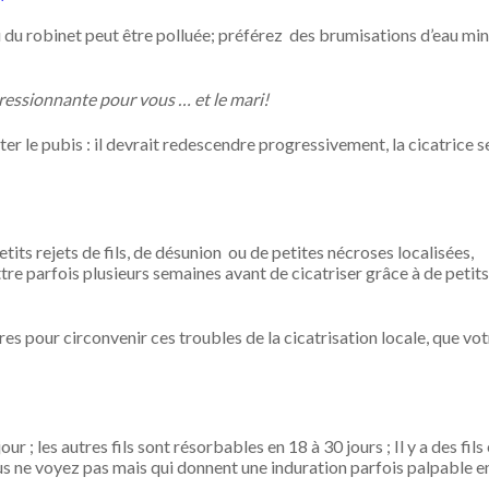
u du robinet peut être polluée; préférez des brumisations d’eau min
pressionnante pour vous … et le mari!
nter le pubis : il devrait redescendre progressivement, la cicatrice 
etits rejets de fils, de désunion ou de petites nécroses localisées,
re parfois plusieurs semaines avant de cicatriser grâce à de petits
es pour circonvenir ces troubles de la cicatrisation locale, que vot
r ; les autres fils sont résorbables en 18 à 30 jours ; Il y a des fils
ous ne voyez pas mais qui donnent une induration parfois palpable e