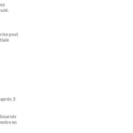
lez
mulé.
rise post
tiale
 après 3
emboursés
ventre en