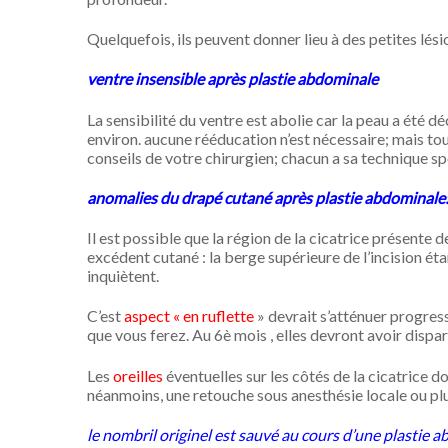
Quelquefois, ils peuvent donner lieu à des petites lés
ventre insensible après plastie abdominale
La sensibilité du ventre est abolie car la peau a été d
environ. aucune rééducation n’est nécessaire; mais to
conseils de votre chirurgien; chacun a sa technique sp
anomalies du drapé cutané après plastie abdominale: f
Il est possible que la région de la cicatrice présente de
excédent cutané : la berge supérieure de l’incision éta
inquiètent.
C’est
aspect « en ruflette
» devrait s’atténuer progres
que vous ferez. Au 6è mois , elles devront avoir disp
Les
oreilles
éventuelles sur les côtés de la cicatrice d
néanmoins, une retouche sous anesthésie locale ou plu
le nombril originel est sauvé au cours d’une plastie 