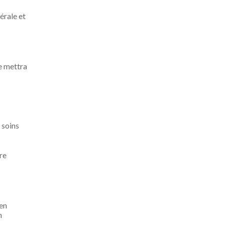
érale et
se mettra
 soins
re
 en
n