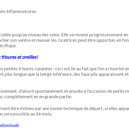
ions inflammatoires.
écollée jusqu’au niveau des seins. Elle va revenir progressivement en
ucher son ventre et masser les cicatrices peut être opportun, en fo
écifique.
risures et oreilles!
s petites frisures cutanées : ceci est lié au fait que l’on a résorbé u
nt plus longue que la berge inférieure, des faux plis apparaissent et
sivement: d’abord spontanément et ensuite à l’occasion de petits 
aru, complètement en en grande partie.
oivent être évitées par une bonne technique de départ; si elles appa
s sera possible au 6è mois;
abdominale