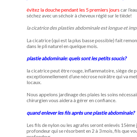
évitez la douche pendant les 5 premiers jours
car l’ea
séchez avec un séchoir à cheveux réglé sur le tiède!
la cicatrice des plasties abdominale est longue et im
La cicatrice (qui est la plus basse possible) fait remo
dans le pli naturel en quelque mois.
plastie abdominale: quels sont les petits soucis?
la cicatrice peut être rouge, inflammatoire, siège de p
exceptionnellement d’une nécrose noirâtre qui va mett
locaux.
Nous appelons jardinage des plaies les soins nécessair
chirurgien vous aidera à gérer en confiance.
quand enlever les fils après une plastie abdominale?
Les fils de nylon ou les agrafes seront enlevés 15ème jou
profondeur qui se résorbent en 2 à 3 mois, fils que v
profondeur.