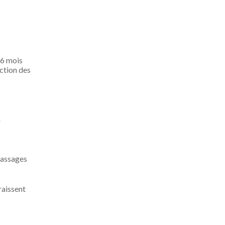
 6 mois
nction des
n
massages
raissent