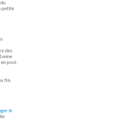
 du
e petite
es
ure des
(veine
 en post-
s fils
ger le
lie