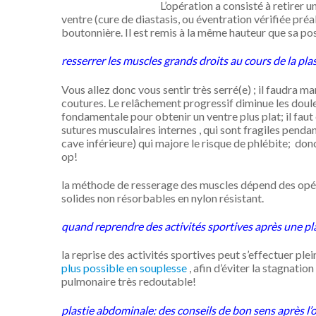
L’opération a consisté à retirer 
ventre (cure de diastasis, ou éventration vérifiée préa
boutonnière. Il est remis à la même hauteur que sa posi
resserrer les muscles grands droits au cours de la pl
Vous allez donc vous sentir très serré(e) ; il faudra ma
coutures. Le relâchement progressif diminue les doule
fondamentale pour obtenir un ventre plus plat; il faut 
sutures musculaires internes , qui sont fragiles pend
cave inférieure) qui majore le risque de phlébite; do
op!
la méthode de resserage des muscles dépend des opéra
solides non résorbables en nylon résistant.
quand reprendre des activités sportives après une p
la reprise des activités sportives peut s’effectuer pl
plus possible en souplesse
, afin d’éviter la stagnati
pulmonaire très redoutable!
plastie abdominale: des conseils de bon sens après l’