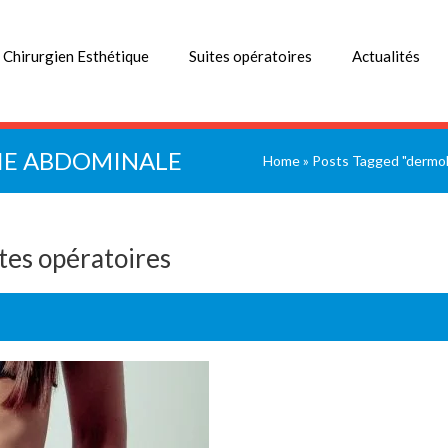
 Chirurgien Esthétique
Suites opératoires
Actualités
IE ABDOMINALE
Home
»
Posts Tagged "dermol
es opératoires