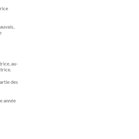
trice
mauvais,
e
rice, au-
trice.
partie des
re année