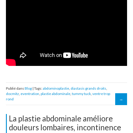
Publié dans
Blog
| Tags:
abdominoplastie
,
diastasis grands droits
,
docmitz
,
eventration
,
plastie abdominale
,
tummy tuck
,
ventre trop
rond
La plastie abdominale améliore
douleurs lombaires, incontinence