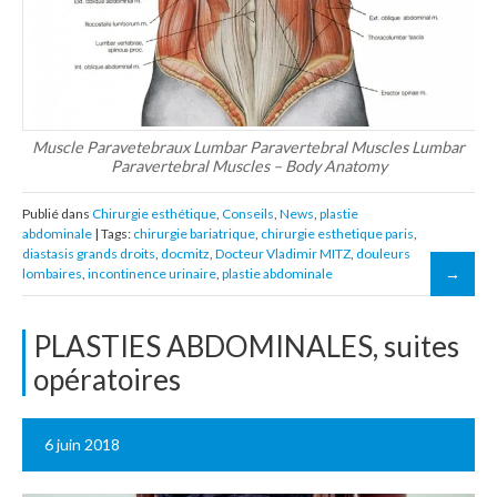
Muscle Paravetebraux Lumbar Paravertebral Muscles Lumbar
Paravertebral Muscles – Body Anatomy
Publié dans
Chirurgie esthétique
,
Conseils
,
News
,
plastie
abdominale
| Tags:
chirurgie bariatrique
,
chirurgie esthetique paris
,
diastasis grands droits
,
docmitz
,
Docteur Vladimir MITZ
,
douleurs
lombaires
,
incontinence urinaire
,
plastie abdominale
PLASTIES ABDOMINALES, suites
opératoires
6 juin 2018