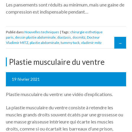
Les pansements sont réduits au minimum, mais une gaine de
compression est indispensable pendant…
Publié dans
Nouvelles techniques
| Tags:
chirurgie esthetique
paris
,
dessin plastie abdominale
,
diastasis
,
docmitz
,
Docteur
Vladimir MITZ
,
plastie abdominale
,
tummy tuck
,
vladimir mitz
Plastie musculaire du ventre
19 février 2021
Plastie musculaire du ventre: une vidéo d’explications.
La plastie musculaire du ventre consiste à retendre les
muscles grands droits souvent écatés par une grossesse ou
une masse graisseuse intérieure qui écarte les muscles
droits, comme si ou écartait les barreaux d’une prison,