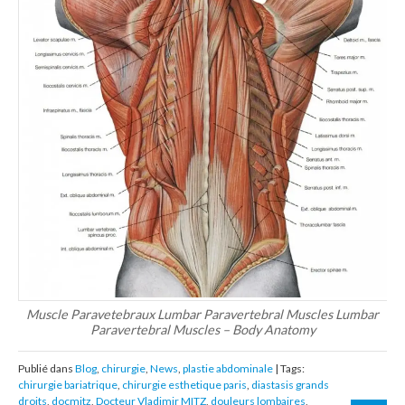
Muscle Paravetebraux Lumbar Paravertebral Muscles Lumbar
Paravertebral Muscles – Body Anatomy
Publié dans
Blog
,
chirurgie
,
News
,
plastie abdominale
| Tags:
chirurgie bariatrique
,
chirurgie esthetique paris
,
diastasis grands
droits
,
docmitz
,
Docteur Vladimir MITZ
,
douleurs lombaires
,