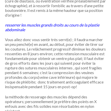
(cure de diastasis, ou éventration vérifiée préalablement par
échographie), et à ressortir l’ombilic au travers d’une petite
boutonnière. Il est remis à la même hauteur que sa position
d’origine !
resserrer les muscles grands droits au cours de la plastie
abdominale
Vous allez donc vous sentir très serré(e) ; il faudra marcher
un peu penché(e) en avant, au début, pour éviter de tirer sur
les coutures. Le relâchement progressif diminue les douleurs
ressenties en 8 jours environ; cette retension musculaire est
fondamentale pour obtenir un ventre plus plat; il faut éviter
de gros efforts dans les jours qui suivent pour éviter la
rupture des sutures musculaires internes , qui sont fragiles
pendant 6 semaines; c’est la compression des veuines
profondes du corps(veine cave inférieure) qui majore le
risque de phlébite; donc traitement anticoagulant efficace
insispensable pendant 15 jours en post-op!
la méthode de resserage des muscles dépend des
opérateurs; personnellement je prèfère des points en X
enfouis avec des fils solides non résorbables en nylon
résistant.