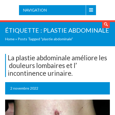
NAVIGATION
ÉTIQUETTE :
PLASTIE ABDOMINALE
Home
»
Posts Tagged "plastie abdominale"
La plastie abdominale améliore les
douleurs lombaires et l’
incontinence urinaire.
2 novembre 2022