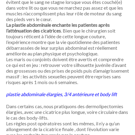
évitent que le sang ne stagne lorsque vous êtes couché(e)
dans votre lit ou que vous ne marchez pas assez et que les
muscles n’accomplissent plus leur rôle de moteur du sang
des pieds vers le cœur.
La plastie abdominale enchante les patientes après
l’atténuation des cicatrices
. Bien que le chirurgien soit
toujours réticent à l’idée de cette longue couture,
l’expérience montre que la vie quotidienne des patientes
débarrassées de leur surplus abdominal est réellement
améliorée au plan physique et psychologique.
Les maris ou conjoints doivent être avertis et comprendre
ce qui est en jeu : retrouver votre silhouette juvénile d’avant
des grossesses ou des prises de poids puis d’amaigrissement
massif : les activités sexuelles peuvent être reprises sans
risques après 1 mois ou 6 semaines.
plastie abdominale élargies, 3/4 antérieure et
body lift
Dans certains cas, nous pratiquons des dermolipectomies
élargies, avec une cicatrice plus longue, voire circulaire dans
le cas des body-lifts.
Les règles post opératoires sont les mêmes, il n’y a qu’un
allongement de la cicatrice finale , dont l’évolution varie
avec les endroits traversés par la couture.