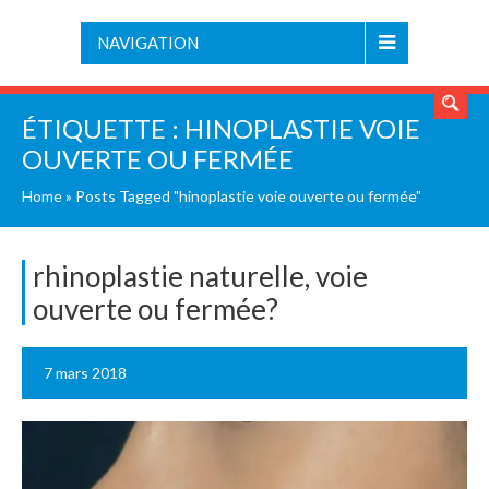
NAVIGATION
ÉTIQUETTE :
HINOPLASTIE VOIE
OUVERTE OU FERMÉE
Home
»
Posts Tagged "hinoplastie voie ouverte ou fermée"
rhinoplastie naturelle, voie
ouverte ou fermée?
7 mars 2018