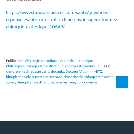
https://www.futura-sciences.com/sante/questions-
reponses/sante-rv-dr-mitz-rhinoplastie-operation-nez-
chirurgie-esthetique-10649/
Publié dans
Chirurgie esthétique
,
Conseils
,
esthétique
Philosophie
,
rhinoplastie esthétique
,
rhinoplastie naturelle
| Tags:
chirurgien esthetique paris
,
docmitz
,
Docteur Vladimir MITZ
,
hinoplastie voie ouverte ou fermée
,
rhinoplastie
,
rhinoplastie avant
après
,
rhinoplastie esthétique
,
voie fermée
,
voie ouverte