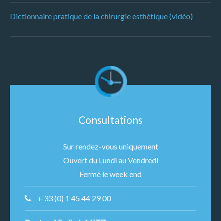
Dictionnaire pratique de la chirurgie esthétique (vidéo)
Consultations
Sur rendez-vous uniquement
Ouvert du Lundi au Vendredi
Fermé le week end
+ 33 (0) 1 45 44 29 00