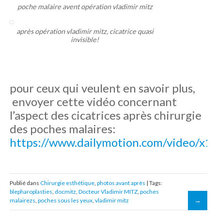
poche malaire avent opération vladimir mitz
après opération vladimir mitz, cicatrice quasi
invisible!
pour ceux qui veulent en savoir plus,
envoyer cette vidéo concernant
l’aspect des cicatrices après chirurgie
des poches malaires:
https://www.dailymotion.com/video/x1
Publié dans
Chirurgie esthétique
,
photos avant après
| Tags:
blepharoplasties
,
docmitz
,
Docteur Vladimir MITZ
,
poches
malairezs
,
poches sous les yeux
,
vladimir mitz