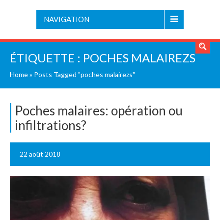
NAVIGATION
ÉTIQUETTE :
POCHES MALAIREZS
Home
»
Posts Tagged "poches malairezs"
Poches malaires: opération ou
infiltrations?
22 août 2018