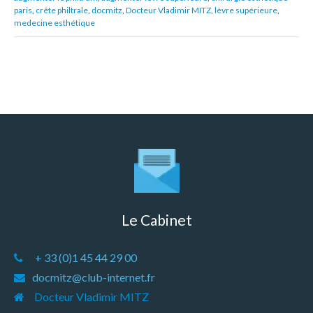
paris
,
crête philtrale
,
docmitz
,
Docteur Vladimir MITZ
,
lèvre supérieure
,
medecine esthétique
Le Cabinet
+ 33 (0)1 45 44 29 00
docmitz@club-internet.fr
Docteur Vladimir MITZ