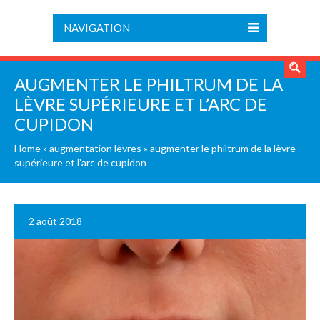
NAVIGATION
AUGMENTER LE PHILTRUM DE LA
LÈVRE SUPÉRIEURE ET L’ARC DE
CUPIDON
Home
»
augmentation lèvres
»
augmenter le philtrum de la lèvre
supérieure et l’arc de cupidon
2 août 2018