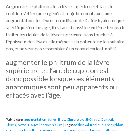
Augmenter le philtrum de la lèvre supérieure et l’arc de
cupidon s’effectue en général conjointement avec une
augmentation des lèvres, en utilisant de l’acide hyaluronique
spécifique à cet usage; il est aussi possible en lême temps de
traiter les ridules de la lèvre supérieure, sans toucher à
l’épaisseur des lèvres elle mêmes si la patiente ne le souhaite
pas, et ne veut pas ressembler à un canard caricatural!!4
augmenter le philtrum de la lèvre
supérieure et l’arc de cupidon est
donc possible lorsque ces éléments
anatomiques sont peu apparents ou
effacés avec l’âge.
Publié dans
augmentation lèvres
,
Blog
,
Chirurgie esthétique
,
Conseils
,
Divers
,
News
,
Nouvelles techniques
| Tags:
acide hyaluronique
,
arc cupidon
,
augmenter le philtrum
,
augmenter levre superieure
,
chirurgie esthetique