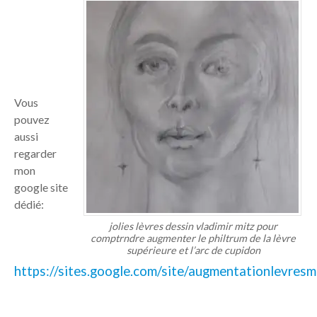
Vous
pouvez
aussi
regarder
mon
google site
dédié:
jolies lèvres dessin vladimir mitz pour
comptrndre augmenter le philtrum de la lèvre
supérieure et l’arc de cupidon
https://sites.google.com/site/augmentationlevres