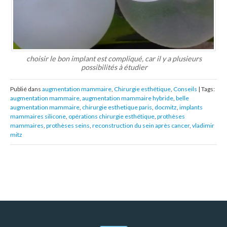
choisir le bon implant est compliqué, car il y a plusieurs
possibilités à étudier
Publié dans
augmentation mammaire
,
Chirurgie esthétique
,
Conseils
| Tags:
augmentation mammaire
,
augmentation mammaire hybride
,
belle
augmentation mammaire
,
chirurgie esthetique paris
,
docmitz
,
implants
mammaires silicone
,
opérations chirurgie esthétique
,
prothèses
mammaires
,
prothèses seins
,
reconstruction du sein après cancer
,
vladimir
mitz