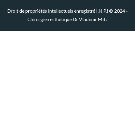
Droit de propriétés Intellectuels enregistré I.N.P.I © 2024 -
Chirurgien esthétique Dr Vladimir Mitz