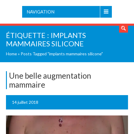
NAVIGATION
ÉTIQUETTE :
IMPLANTS
MAMMAIRES SILICONE
Home
»
Posts Tagged "implants mammaires silicone"
Une belle augmentation
mammaire
14 juillet 2018