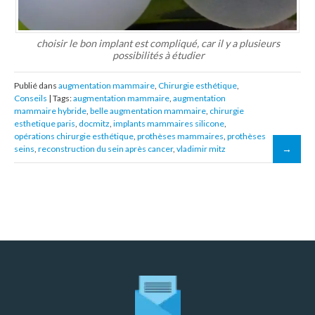
choisir le bon implant est compliqué, car il y a plusieurs
possibilités à étudier
Publié dans
augmentation mammaire
,
Chirurgie esthétique
,
Conseils
| Tags:
augmentation mammaire
,
augmentation
mammaire hybride
,
belle augmentation mammaire
,
chirurgie
esthetique paris
,
docmitz
,
implants mammaires silicone
,
opérations chirurgie esthétique
,
prothèses mammaires
,
prothèses
seins
,
reconstruction du sein après cancer
,
vladimir mitz