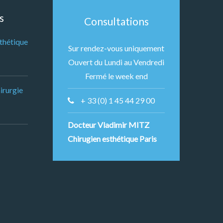
s
Consultations
sthétique
Sur rendez-vous uniquement
Ouvert du Lundi au Vendredi
Fermé le week end
irurgie
+ 33 (0) 1 45 44 29 00
Docteur Vladimir MITZ
Chirugien esthétique Paris