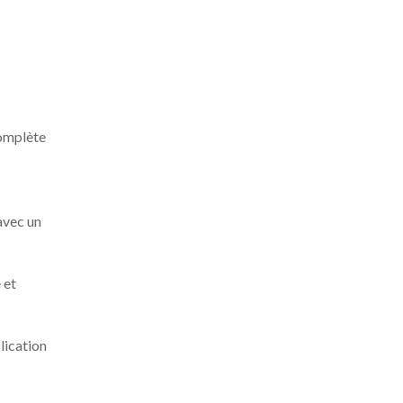
complète
avec un
 et
plication