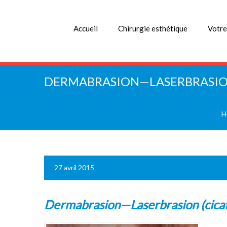
Accueil
Chirurgie esthétique
Votre
DERMABRASION—LASERBRASION 
H
27 avril 2015
Dermabrasion—Laserbrasion (cicatr