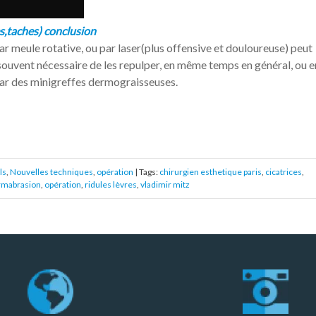
s,taches) conclusion
r meule rotative, ou par laser(plus offensive et douloureuse) peut
t souvent nécessaire de les repulper, en même temps en général, ou e
ar des minigreffes dermograisseuses.
ls
,
Nouvelles techniques
,
opération
| Tags:
chirurgien esthetique paris
,
cicatrices
,
rmabrasion
,
opération
,
ridules lèvres
,
vladimir mitz