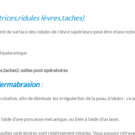
ices,ridules lèvres,taches)
ent de surface des ridules de l lèvre supérieure peut être d’une red
e hyaluronique
,taches): suites post opératoires
dermabrasion
:
tative, afin de diminuer les irrégularités de la peau, (ridules ; cica
l’aide d’une ponceuse mécanique, ou bien à l’aide d’un laser.
s suites opératoires sont relativement simples. Vous pouvez retravai