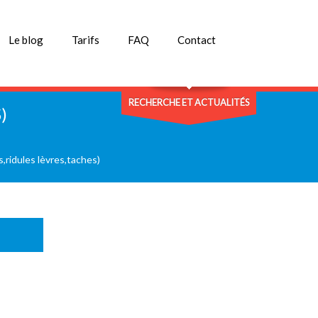
Le blog
Tarifs
FAQ
Contact
RECHERCHE ET ACTUALITÉS
)
,ridules lèvres,taches)