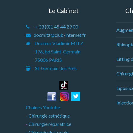
Le Cabinet
Ch
+ 33 (0)1 45 44 29 00
Augmen
docmitz@club-internet.fr
Docteur Vladimir MITZ
Rhinopla
176, bd Saint-Germain
Lifting 
75006 PARIS
St-Germain des Prés
Chirurgi
Liposucc
Injectio
Chaines Youtube:
-
Chirurgie esthétique
-
Chirurgie réparatrice
-
Chirurgie de la main