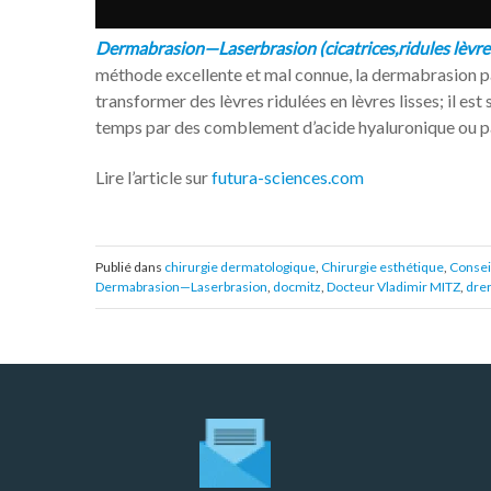
Dermabrasion—Laserbrasion (cicatrices,ridules lèvre
méthode excellente et mal connue, la dermabrasion pa
transformer des lèvres ridulées en lèvres lisses; il es
temps par des comblement d’acide hyaluronique ou p
Lire l’article sur
futura-sciences.com
Publié dans
chirurgie dermatologique
,
Chirurgie esthétique
,
Consei
Dermabrasion—Laserbrasion
,
docmitz
,
Docteur Vladimir MITZ
,
dre