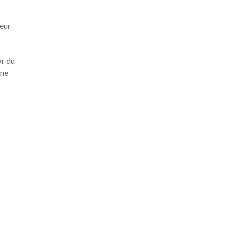
geur
ar du
une