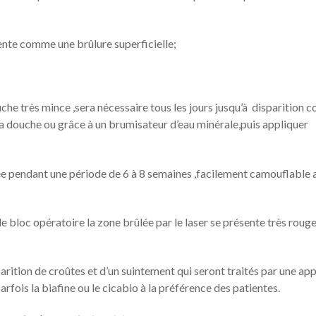
sente comme une brûlure superficielle;
he très mince ,sera nécessaire tous les jours jusqu’à disparition 
la douche ou grâce à un brumisateur d’eau minérale,puis appliquer
née pendant une période de 6 à 8 semaines ,facilement camouflable 
e bloc opératoire la zone brûlée par le laser se présente très rouge
pparition de croûtes et d’un suintement qui seront traités par une ap
arfois la biafine ou le cicabio à la préférence des patientes.