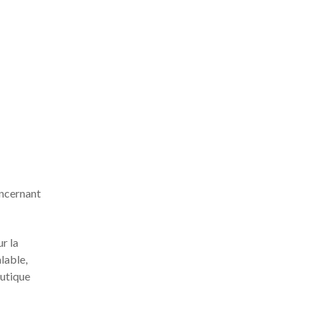
oncernant
r la
alable,
eutique