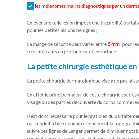
les mélanomes malins diagnostiqués par un derma
Enlever une telle lésion impose une traçabilité parfai
pour les petites lésions bénignes ;
La marge de sécurité peut varier entre
5 mm
pour les
très infiltrants en profondeur et en surface.
La petite chirurgie esthétique en 
La petite chirurgie dermatologique vise à ne pas laiss
En effet le principe majeur de cette chirurgie est d’
visage ou des parties découverte du corps comme les m
Il est donc nécessaire pour le praticien du parfaiteme
qui conduit à bien connaître également la topographi
suivre ces lignes de Langer permet de diminuer notablem
souvent des rétractions que l’œil aperçoit d’une faço