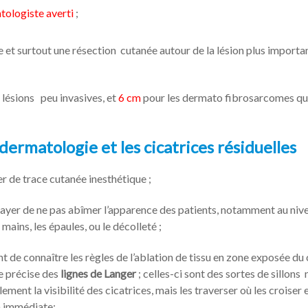
tologiste averti
;
te et surtout une résection cutanée autour de la lésion plus importa
 lésions peu invasives, et
6 cm
pour les dermato fibrosarcomes qu
dermatologie et les cicatrices résiduelles
er de trace cutanée inesthétique ;
essayer de ne pas abîmer l’apparence des patients, notamment au niv
ains, les épaules, ou le décolleté ;
nt de connaître les règles de l’ablation de tissu en zone exposée du
e précise des
lignes de Langer
; celles-ci sont des sortes de sillons 
ent la visibilité des cicatrices, mais les traverser où les croiser 
n immédiate;