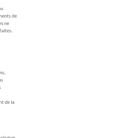
ou
ements de
es ne
faites.
ns,
us
s
t de la
rologue,