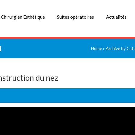
 Chirurgien Esthétique
Suites opératoires
Actualités
N
Home
»
Archive by Cat
onstruction du nez