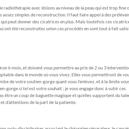
e radiothérapie avec lésions au niveau de la peau qui est trop fine 
ues assez simples de reconstruction. Il faut faire appel à des prélèv
qui peut donner des cicatrices en plus. Mais toutefois ces cicatric
i ont été reconstruites selon ces procédés en sont tout à fait satis
n 6 mois, et doivent vous permettre au prix de 2 ou 3 interventio
eptable dans le monde où vous vivez. Elles vous permettront de vo
be de votre soutien-gorge quant vous l’enlevez, et à la limite vou
en-gorge si tel est votre souhait ; je vous engage donc à subir ces
s être un coup de baguette magique et qu’elles supportent du talen
t d’attentions de la part de la patiente.
ns poly-disciplinaires associant le chirurgien réparateur, le cancé