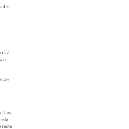
onter
res à
tain
et de
r. Ces
re le
e reste