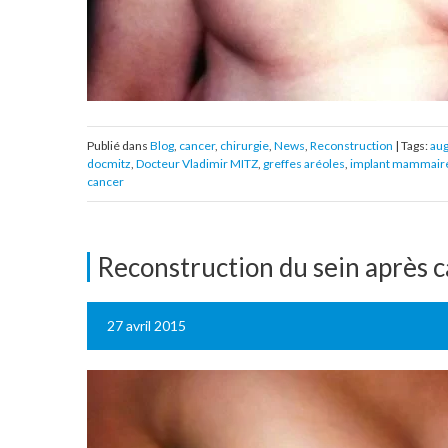
Publié dans
Blog
,
cancer
,
chirurgie
,
News
,
Reconstruction
| Tags:
au
docmitz
,
Docteur Vladimir MITZ
,
greffes aréoles
,
implant mammair
cancer
Reconstruction du sein après c
27 avril 2015