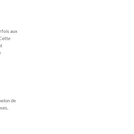
rfois aux
 Cette
nt
e
melon de
uses,