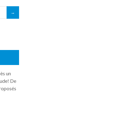
rès un
tude! De
roposés