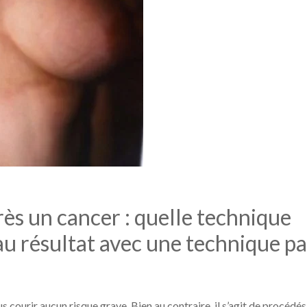
ès un cancer : quelle technique
au résultat avec une technique pa
us courir aucun risque grave. Bien au contraire, il s’agit de procédés