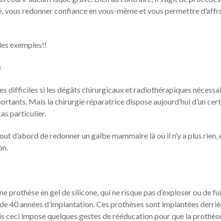
le, vous redonner confiance en vous-même et vous permettre d’affr
des exemples!!
e
 difficiles si les dégâts chirurgicaux et radiothérapiques nécessai
portants. Mais la chirurgie réparatrice dispose aujourd’hui d’un cer
s particulier.
ut d’abord de redonner un galbe mammaire là où il n’y a plus rien, 
on.
ne prothèse en gel de silicone, qui ne risque pas d’exploser ou de fui
de 40 années d’implantation. Ces prothèses sont implantées derriè
ais ceci impose quelques gestes de rééducation pour que la prothès